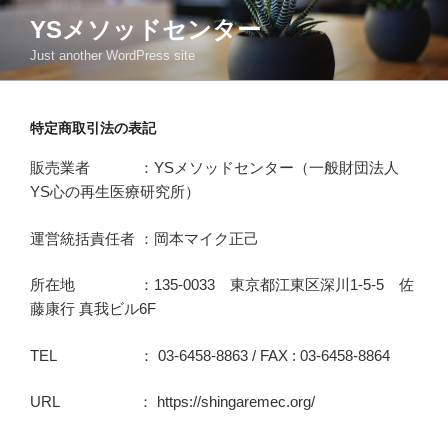
コ
YSメソッドセンター
ン
Just another WordPress site
テ
ン
ツ
特定商取引法の表記
へ
ス
販売業者 ：YSメソッドセンター（一般財団法人
キ
YS心の再生医療研究所）
ッ
プ
運営統括責任者 ：岡本マイク正己
所在地 ：135-0033 東京都江東区深川1-5-5 佐
藤康行 真我ビル6F
TEL ： 03-6458-8863 / FAX : 03-6458-8864
URL ： https://shingaremec.org/