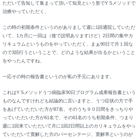
ただいて告知して集まって頂いて知見という形でY Sメソッドで
治療やっていただく、
この時の初期条件というのがありまして週に1回通院していただ
いて、1カ月に一回は（後で説明ありますけど）2日間の集中カ
リキュラムというものをやっていただく、まぁ90日で月１回な
ので3回行うということで、どのような結果が出るかということ
をやったんですね、
一応その時の報告書というのが私の手元にあります。
これはY Sメソッドうつ病臨床90日プログラム成果報告書という
ものなんですけれども結論的に言いますと、うつ症状の方で手
をあげていただいた方が87名、そのうち９０日間をきっちりや
っていただいた方が61名で、その61名のうち初期条件、つまり
週に1回来ていただいて月に1回2日間以上のカリキュラムをやっ
ていただいて寛解した方のパーセンテージ、寛解率というのが