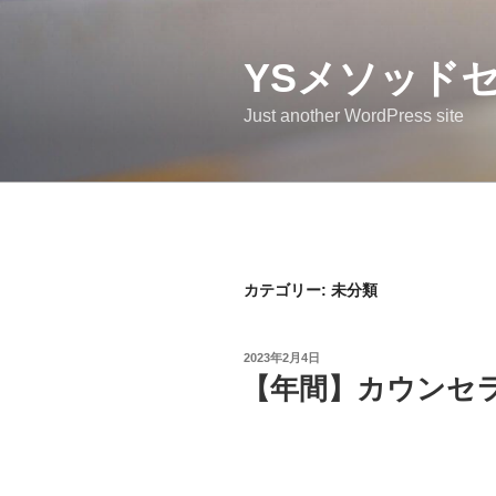
コ
ン
テ
YSメソッド
ン
Just another WordPress site
ツ
へ
ス
キ
ッ
プ
カテゴリー:
未分類
投
2023年2月4日
稿
【年間】カウンセ
日: